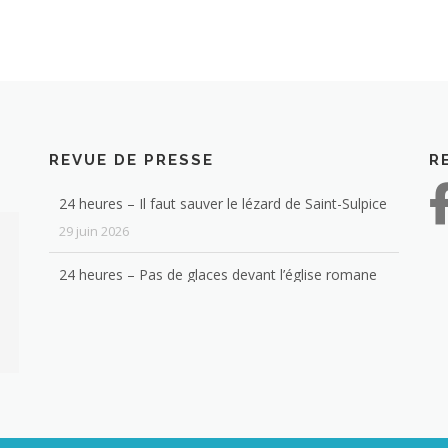
N
REVUE DE PRESSE
R
24 heures – Il faut sauver le lézard de Saint-Sulpice
29 juin 2026
24 heures – Pas de glaces devant l’église romane
de Saint-Sulpice
4 février 2026
Les habitants de votre commune ont-ils des
diplômes ? Voici la réponse
12 janvier 2026