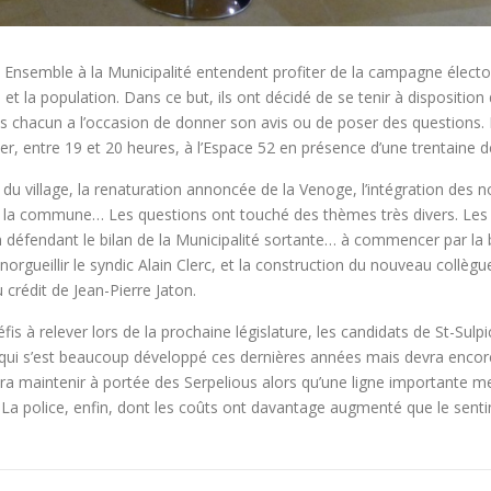
 Ensemble à la Municipalité entendent profiter de la campagne élector
 et la population. Dans ce but, ils ont décidé de se tenir à dispositio
es chacun a l’occasion de donner son avis ou de poser des questions.
rier, entre 19 et 20 heures, à l’Espace 52 en présence d’une trentaine 
s du village, la renaturation annoncée de la Venoge, l’intégration des
 de la commune… Les questions ont touché des thèmes très divers. Les 
défendant le bilan de la Municipalité sortante… à commencer par la
rgueillir le syndic Alain Clerc, et la construction du nouveau collègu
 crédit de Jean-Pierre Jaton.
fis à relever lors de la prochaine législature, les candidats de St-Sulp
qui s’est beaucoup développé ces dernières années mais devra encore
udra maintenir à portée des Serpelious alors qu’une ligne importante 
 La police, enfin, dont les coûts ont davantage augmenté que le senti