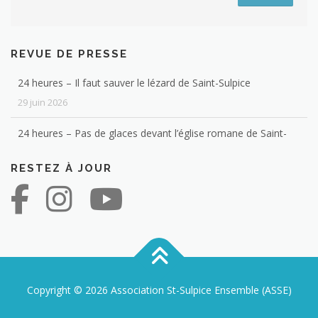
REVUE DE PRESSE
24 heures – Il faut sauver le lézard de Saint-Sulpice
29 juin 2026
24 heures – Pas de glaces devant l’église romane de Saint-
Sulpice
4 février 2026
RESTEZ À JOUR
Les habitants de votre commune ont-ils des diplômes ? Voici
la réponse
12 janvier 2026
24 heures – Un réseau de 900 vélos en libre-service pour
27 communes
7 janvier 2026
Copyright © 2026 Association St-Sulpice Ensemble (ASSE)