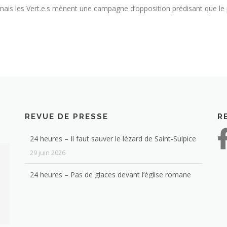
mais les Vert.e.s mènent une campagne d’opposition prédisant que le pr
N
REVUE DE PRESSE
R
24 heures – Il faut sauver le lézard de Saint-Sulpice
29 juin 2026
24 heures – Pas de glaces devant l’église romane
de Saint-Sulpice
4 février 2026
Les habitants de votre commune ont-ils des