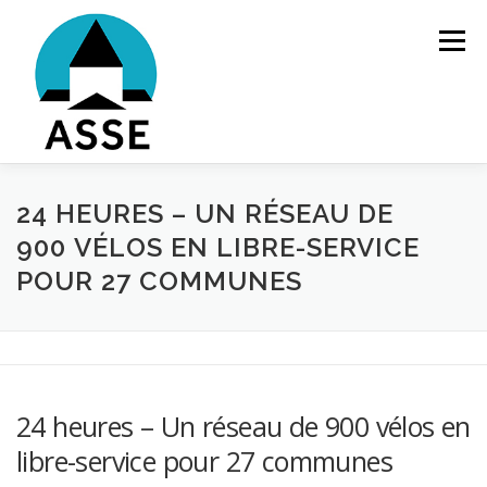
Aller
au
Menu
contenu
ÉLECTIONS 2026
L’ASSOCIATION
24 HEURES – UN RÉSEAU DE
900 VÉLOS EN LIBRE-SERVICE
POUR 27 COMMUNES
LA POLITIQUE COMMUNALE
ADHÉRER
CONTACT
24 heures – Un réseau de 900 vélos en
libre-service pour 27 communes