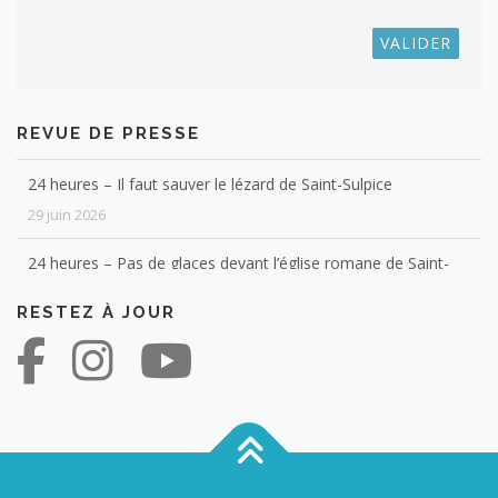
Blick – Saint-Sulpice et la Riviera croulent sous une espèce
exotique impossible à éradiquer
REVUE DE PRESSE
8 juillet 2026
24 heures – Il faut sauver le lézard de Saint-Sulpice
29 juin 2026
24 heures – Pas de glaces devant l’église romane de Saint-
Sulpice
RESTEZ À JOUR
4 février 2026
Les habitants de votre commune ont-ils des diplômes ? Voici
la réponse
12 janvier 2026
24 heures – Un réseau de 900 vélos en libre-service pour
27 communes