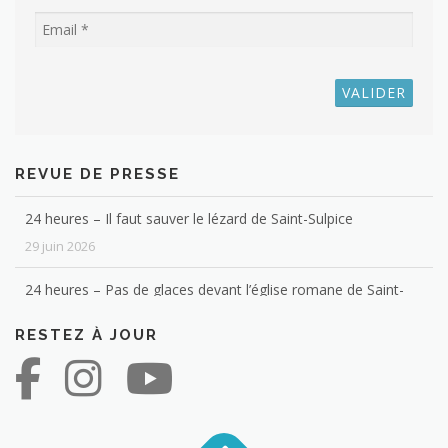
REVUE DE PRESSE
24 heures – Il faut sauver le lézard de Saint-Sulpice
29 juin 2026
24 heures – Pas de glaces devant l’église romane de Saint-
Sulpice
RESTEZ À JOUR
4 février 2026
Les habitants de votre commune ont-ils des diplômes ? Voici
la réponse
12 janvier 2026