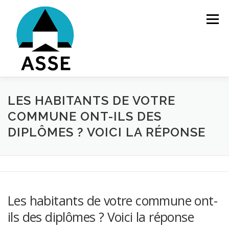
Aller
au
Menu
contenu
ÉLECTIONS 2026
L’ASSOCIATION
LES HABITANTS DE VOTRE
COMMUNE ONT-ILS DES
DIPLÔMES ? VOICI LA RÉPONSE
LA POLITIQUE COMMUNALE
ADHÉRER
CONTACT
Les habitants de votre commune ont-
ils des diplômes ? Voici la réponse