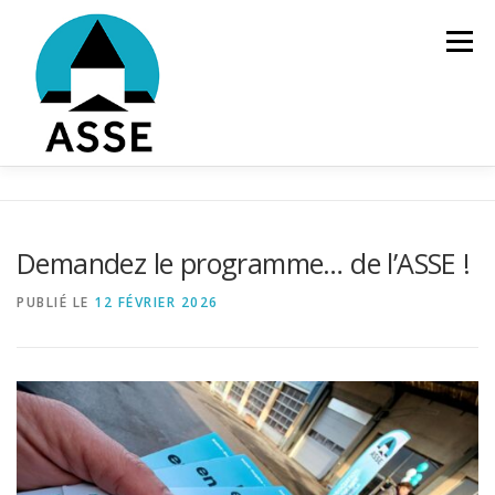
Aller
au
Menu
contenu
ÉLECTIONS 2026
L’ASSOCIATION
Demandez le programme… de l’ASSE !
LA POLITIQUE COMMUNALE
ADHÉRER
CONTACT
PUBLIÉ LE
12 FÉVRIER 2026