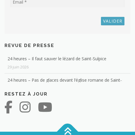
s
a
r
t
i
c
REVUE DE PRESSE
l
e
24 heures – Il faut sauver le lézard de Saint-Sulpice
s
29 juin 2026
24 heures – Pas de glaces devant l’église romane de Saint-
Sulpice
RESTEZ À JOUR
4 février 2026
Les habitants de votre commune ont-ils des diplômes ? Voici
la réponse
12 janvier 2026