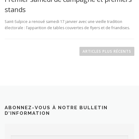
stands
Saint-Sulpice a renoué samedi 17 janvier avec une vieille tradition
électorale : l’apparition de tables couvertes de flyers et de friandises.
N
a
ARTICLES PLUS RÉCENTS
v
i
g
a
t
i
o
ABONNEZ-VOUS À NOTRE BULLETIN
D’INFORMATION
n
d
e