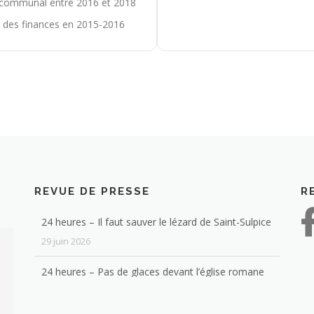
l communal entre 2016 et 2018
t des finances en 2015-2016
N
REVUE DE PRESSE
R
24 heures – Il faut sauver le lézard de Saint-Sulpice
29 juin 2026
24 heures – Pas de glaces devant l’église romane
de Saint-Sulpice
4 février 2026