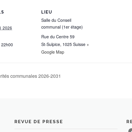
LS
LIEU
Salle du Conseil
communal (1er étage)
N 2026
Rue du Centre 59
St-Sulpice
,
1025
Suisse
+
 22h00
Google Map
torités communales 2026-2031
N
REVUE DE PRESSE
R