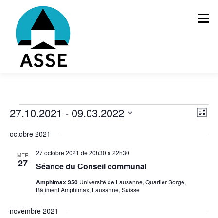
Aller
au
Menu
contenu
ÉLECTIONS 2026
L’ASSOCIATION
É
N
27.10.2021
 - 
09.03.2022
N
Liste
a
a
Sélectionnez
v
v
LA POLITIQUE COMMUNALE
ADHÉRER
CONTACT
octobre 2021
une
v
i
date.
è
g
i
27 octobre 2021 de 20h30
à
22h30
MER
a
g
27
n
t
Séance du Conseil communal
a
i
e
Amphimax 350
Université de Lausanne, Quartier Sorge,
o
t
Bâtiment Amphimax, Lausanne, Suisse
n
i
m
d
novembre 2021
o
e