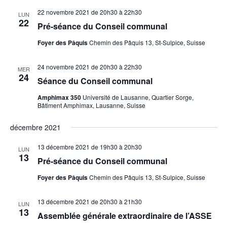
e
v
n
u
22 novembre 2021 de 20h30
à
22h30
LUN
n
p
22
e
Pré-séance du Conseil communal
s
a
t
É
Foyer des Pâquis
Chemin des Pâquis 13, St-Sulpice, Suisse
r
v
s
c
è
24 novembre 2021 de 20h30
à
22h30
MER
n
o
24
e
Séance du Conseil communal
n
m
Amphimax 350
Université de Lausanne, Quartier Sorge,
s
e
Bâtiment Amphimax, Lausanne, Suisse
n
u
t
l
décembre 2021
t
13 décembre 2021 de 19h30
à
20h30
LUN
a
13
Pré-séance du Conseil communal
t
i
Foyer des Pâquis
Chemin des Pâquis 13, St-Sulpice, Suisse
o
13 décembre 2021 de 20h30
à
21h30
n
LUN
13
Assemblée générale extraordinaire de l’ASSE
s